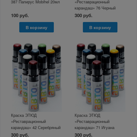
387 Папирус Mobihel 20мл
«Реставрационный
карандаш» 76 Черный
12мл
100 руб.
300 руб.
В корзину
В корзину
Краска ЭТЮД
Краска ЭТЮД
«Реставрационный
«Реставрационный
карандаш» 42 Серебряный
карандаш» 71 Игуана
берег металлик, 12мл
металлик 12мл
300 руб.
300 руб.