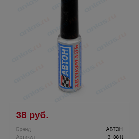
38 руб.
Бренд
АВТОН
Артикул
31381t