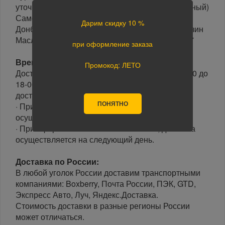
уточнить по Тел: 8 (343) 287 67 67(многоканальный)
Самовывоз по адресу г. Екатеринбург ул.
Дарим скидку 10 %
Донбасская 1, Автомолл «Белая Башня», магазин
Масла Автохимия Автокосметика 2 этаж, С5,С7
при оформление заказа
Время доставки:
Промокод: ЛЕТО
Доставка осуществляется в рабочие дни с 10-00 до
18-00 часов. Минимальный интервал времени
доставки 3 часа.
ПОНЯТНО
· При оформлении заказа до 15-00, доставка
осуществляется в день заказа.
· При оформлении заказа после 15-00, доставка
осуществляется на следующий день.
Доставка по России:
В любой уголок России доставим транспортными
компаниями: Boxberry, Почта России, ПЭК, GTD,
Экспресс Авто, Луч, Яндекс.Доставка.
Стоимость доставки в разные регионы России
может отличаться.