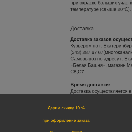
при окраске больших участ
температуре (свыше 20°С).
Доставка
Доставка заказов осущес
Курьером по г. Екатеринбур
(343) 287 67 67(многоканал
Самовывоз по адресу г. Ека
«Белая Башня», магазин Ма
С5,С7
Время доставки:
Доставка осуществляется в 
Минимальный интервал врем
· При оформлении заказа до
Дарим скидку 10 %
заказа.
· При оформлении заказа по
при оформление заказа
следующий день.