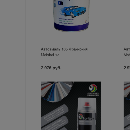
Автоэмаль 105 Франкония
Авт
Mobihel 1л
Mob
2 976 руб.
2 9