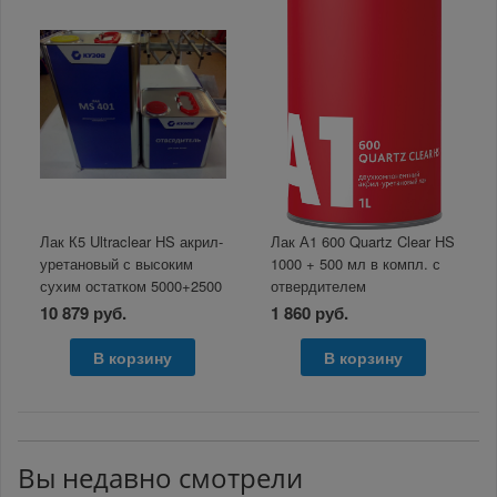
Лак К5 Ultraclear HS акрил-
Лак А1 600 Quartz Clear HS
уретановый с высоким
1000 + 500 мл в компл. с
сухим остатком 5000+2500
отвердителем
мл.
10 879 руб.
1 860 руб.
В корзину
В корзину
Вы недавно смотрели