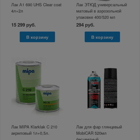
Лак А1 690 UHS Clear coat
Лак ЭТЮД универсальный
4л+2л
матовый в аэрозольной
упаковке 400/520 мл
15 299 руб.
294 руб.
В корзину
В корзину
Лак MIPA Klarklak C 210
Лак для фар глянцевый
акриловый 1л+0,5л.
MobiCAR 520мл
бесцветный