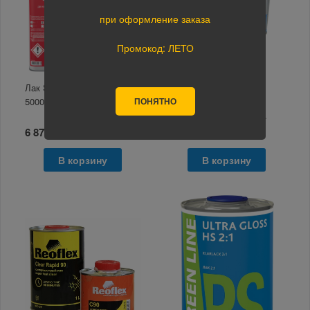
при оформление заказа
Промокод: ЛЕТО
Лак SOLID Classic Clear 2K
U-POL Лак HS S2091
ПОНЯТНО
5000+2500мл
Performance 2:1
высокоглянц. 1л.+0,5л.
6 876 руб.
3 400 руб.
В корзину
В корзину