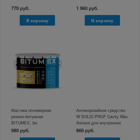
770 руб.
1 960 руб.
В корзину
В корзину
Мастика полимерная
Антикорозийное средство
резино-битумная
W SOLID PROF Cavity Wax
BITUMEX, 3кг
Aerosol для внутренних
полостей 650мл
980 руб.
860 руб.