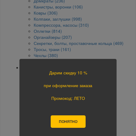
Домкраты (236)
Канистры, воронки (106)
Ковры (306)
Колпаки, заглушки (998)
Компрессора, насосы (310)
Оплетки (814)
Органайзеры (207)
Секретки, болты, проставочные кольца (469)
Тросы, траки (161)
Чехлы (380)
Щетки стеклоочистителя (1598)
Материалы для кузовного ремонта (7103)
Дарим скидку 10 %
Антигравий (213)
Антикорозийные покрытия (93)
при оформление заказа
Грунтовки (485)
Защитные покрытия (12)
Индивидуальные средства защиты (296)
Промокод: ЛЕТО
Инструмент (1751)
Клей герметик (103)
Краски (2075)
ПОНЯТНО
Лаки (263)
Мастики антикоры (93)
Металлообработка (150)