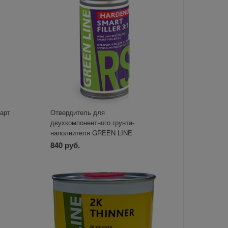
арт
Отвердитель для
двухкомпонентного грунта-
наполнителя GREEN LINE
HARDENER SMART FILLER 3:1
840 руб.
250 мл