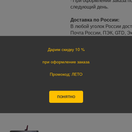
· При оформлении заказа по
следующий день.
Доставка по России:
В любой уголок России дос
Почта России, ПЭК, GTD, Эк
Стоимость доставки в разн
Дарим скидку 10 %
Оплата
при оформление заказа
Оплата заказа осуществляе
курьеру при получении, а т
Промокод: ЛЕТО
оплате картой на сайте ука
поступления оплаты.
ПОНЯТНО