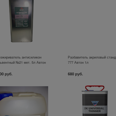
зжириватель антисиликон
Разбавитель акриловый станд
ьвентный №21 мет. 5л Автон
777 Автон 1л
00 руб.
680 руб.