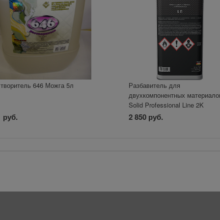
творитель 646 Можга 5л
Разбавитель для
двухкомпонентных материало
Solid Professional Line 2K
Universal Thinner 5000 мл
 руб.
2 850 руб.