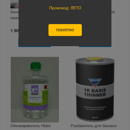
Промокод: ЛЕТО
Антисиликон 5л Автон
Растворитель 646 Expert
канистра
10л
ПОНЯТНО
1 900 руб.
1 580 руб.
В корзину
В корзину
Обезжириватель Holex
Разбавитель для базовых