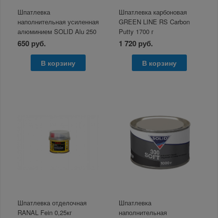
Шпатлевка
Шпатлевка карбоновая
наполнительная усиленная
GREEN LINE RS Carbon
алюминием SOLID Alu 250
Putty 1700 г
гр.
650 руб.
1 720 руб.
В корзину
В корзину
Шпатлевка отделочная
Шпатлевка
RANAL Fein 0,25кг
наполнительная