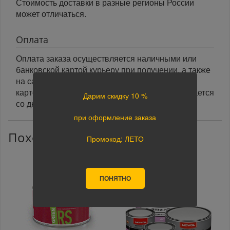
Стоимость доставки в разные регионы России
может отличаться.
Оплата
Оплата заказа осуществляется наличными или
банковской картой курьеру при получении, а также
на сайте при оформлении заказа. При оплате
картой на сайте указанный срок доставки считается
Дарим скидку 10 %
со дня поступления оплаты.
при оформление заказа
Похожие товары
Промокод: ЛЕТО
ПОНЯТНО