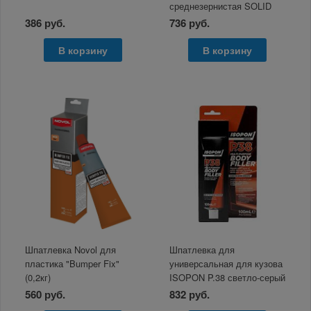
среднезернистая SOLID
300 SOFT 1000 г
386 руб.
736 руб.
В корзину
В корзину
Шпатлевка Novol для
Шпатлевка для
пластика "Bumper Fix"
универсальная для кузова
(0,2кг)
ISOPON P.38 светло-серый
тюбик 100мл
560 руб.
832 руб.