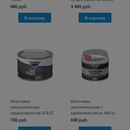
Full 4500 гр
980 руб.
3 485 руб.
В корзину
В корзину
Шпатлевка
Шпатлевка
наполнительная
наполнительная с
среднезернистая SOLID
карбоновой нитью 250 гр.
300 SOFT 1000 г
SOLID Professional Line
736 руб.
630 руб.
Carbon Putty