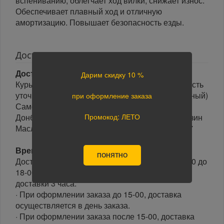
вспениванию, облегчает ход вилки, снижает износ.
Обеспечивает плавный ход и отличную
амортизацию. Повышает безопасность езды.
Доставка
Доставка заказов осуществляется:
Дарим скидку 10 %
Курьером по г. Екатеринбургу курьером стоимость
уточнить по Тел: 8 (343) 287 67 67(многоканальный)
при оформление заказа
Самовывоз по адресу г. Екатеринбург ул.
Промокод: ЛЕТО
Донбасская 1, Автомолл «Белая Башня», магазин
Масла Автохимия Автокосметика 2 этаж, С5,С7
Время доставки:
ПОНЯТНО
Доставка осуществляется в рабочие дни с 10-00 до
18-00 часов. Минимальный интервал времени
доставки 3 часа.
· При оформлении заказа до 15-00, доставка
осуществляется в день заказа.
· При оформлении заказа после 15-00, доставка