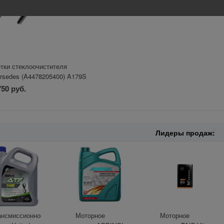
тки стеклоочистителя
rsedes (A4478205400) A179S
750 руб.
Лидеры продаж:
ансмиссионное
Моторное
Моторное