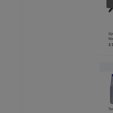
Ще
Me
3 
Тр