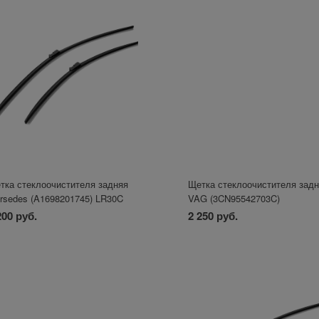
тка стеклоочистителя задняя
Щетка стеклоочистителя зад
rsedes (A1698201745) LR30C
VAG (3CN95542703C)
200 руб.
2 250 руб.