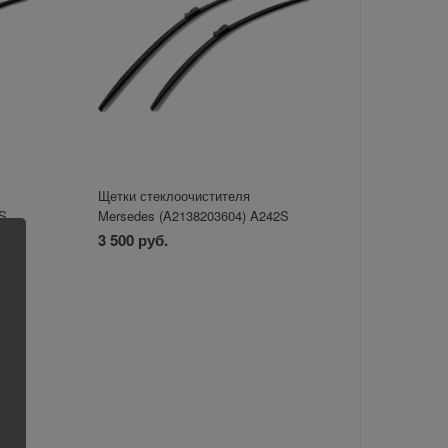
Щетки стеклоочистителя
4S
Mersedes (A2138203604) A242S
3 500 руб.