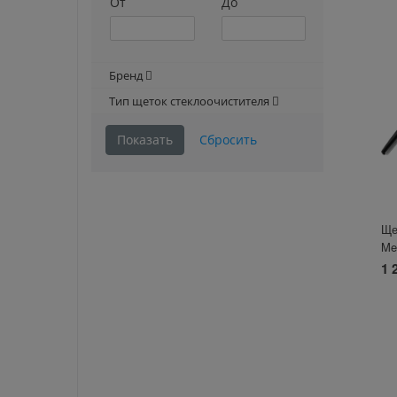
От
До
Бренд
Тип щеток стеклоочистителя
Ще
Me
1 