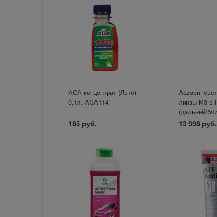
AGA концентрат (Лето)
Aozoom све
0,1л. AGA114
линзы M3 в
(дальний/ближ
185 руб.
13 998 руб.