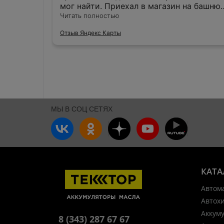
мог найти. Приехал в магазин на башню.
Продавцы уделили мне полтора часа
Читать полностью
времени нашли фильтр и заказали.
Отзыв Яндекс Карты
Рекомендую.
МЫ В СОЦ СЕТЯХ
КАТА
Автом
Автох
Аккум
8 (343) 287 67 67