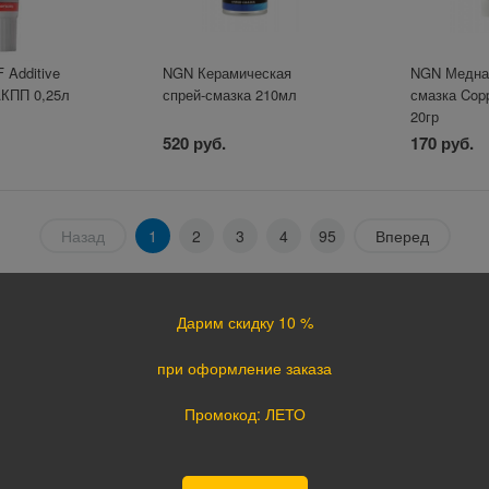
F Additive
NGN Керамическая
NGN Медная
АКПП 0,25л
спрей-смазка 210мл
смазка Cop
20гр
520 руб.
170 руб.
Назад
1
2
3
4
95
Вперед
Отзывы о магазине
Дарим скидку 10 %
при оформление заказа
Промокод: ЛЕТО
5.0
4.4
4.7