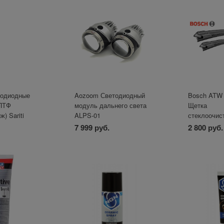
тодиодные
Aozoom Светодиодный
Bosch ATW
 ПТФ
модуль дальнего света
Щетка
) Sariti
ALPS-01
стеклоочис
530/450
7 999 руб.
2 800 руб.