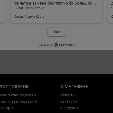
фильтра замена бесплатно.👍 Большой
выбор масел на любой цвет и кошелёк.
Читать полностью
Рекомендую 👍
Отзыв Яндекс Карты
Еще
Сделано на
ЛОГ ТОВАРОВ
О МАГАЗИНЕ
асла и спецжидкости
Новости
имия и автокосметика
Вакансии
уляторы
Как купить