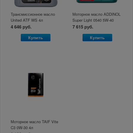
Трансмиссионное масло
Моторное масло ADDINOL
United ATF WS 4л
Super Light 0540 5W-40
A3/B3/B4 SN/CF/EC 4л
4 646 руб.
7 615 руб.
Купить
Купить
Моторное масло TAIF Vite
C3 0W-30 4л