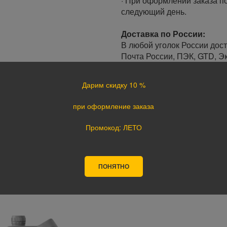
· При оформлении заказа по
следующий день.
Доставка по России:
В любой уголок России дос
Почта России, ПЭК, GTD, Эк
Стоимость доставки в разн
Дарим скидку 10 %
Оплата
при оформление заказа
Оплата заказа осуществляе
курьеру при получении, а т
Промокод: ЛЕТО
оплате картой на сайте ука
поступления оплаты.
ПОНЯТНО