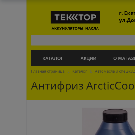
г. Ек
ул.До
КАТАЛОГ
АКЦИИ
О МАГАЗ
Главная страница
Каталог
Автомасла и спецжи
Антифриз ArcticCoo