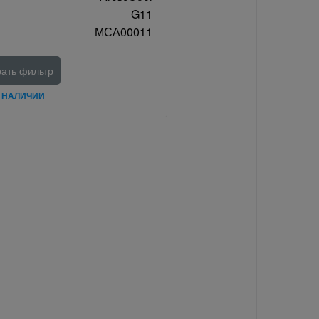
G11
МСА00011
ать фильтр
В НАЛИЧИИ