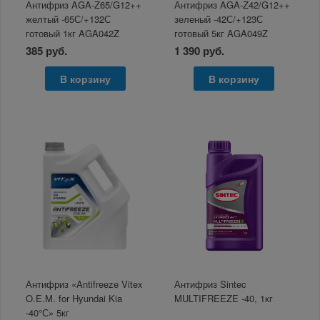
Антифриз AGA-Z65/G12++
Антифриз AGA-Z42/G12++
желтый -65С/+132С
зеленый -42С/+123С
готовый 1кг AGA042Z
готовый 5кг AGA049Z
385 руб.
1 390 руб.
В корзину
В корзину
Антифриз «Antifreeze Vitex
Антифриз Sintec
O.E.M. for Hyundai Kia
MULTIFREEZE -40, 1кг
-40°С» 5кг