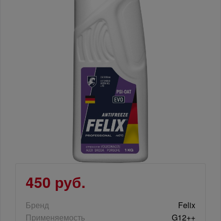
450 руб.
Бренд
Felix
Применяемость
G12++