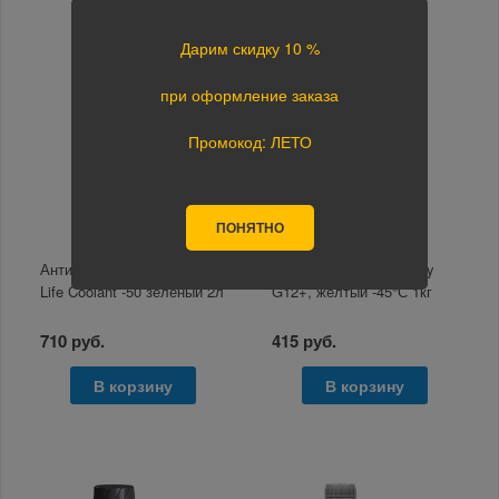
Дарим скидку 10 %
при оформление заказа
Промокод: ЛЕТО
ПОНЯТНО
Антифриз Takayama Long
Антифриз FELIX Energy
Life Coolant -50 зеленый 2л
G12+, желтый -45°С 1кг
710 руб.
415 руб.
В корзину
В корзину