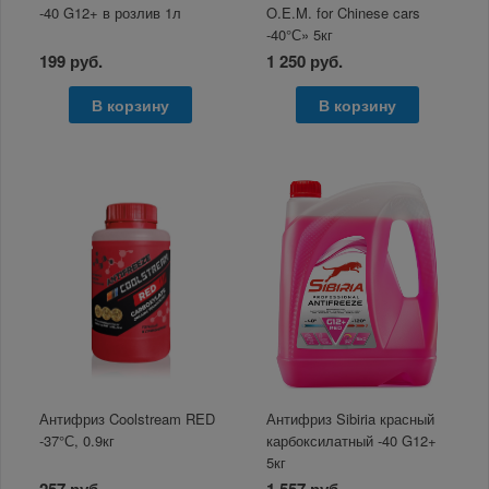
-40 G12+ в розлив 1л
O.E.M. for Chinese cars
-40°С» 5кг
199 руб.
1 250 руб.
В корзину
В корзину
Антифриз Coolstream RED
Антифриз Sibiria красный
-37°С, 0.9кг
карбоксилатный -40 G12+
5кг
257 руб.
1 557 руб.