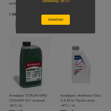
Промокод: ЛЕТО
зеленый 5кг
канистра 3кг
1 443 руб.
620 руб.
ПОНЯТНО
В корзину
В корзину
Антифриз TOTACHI NIRO
Антифриз «Antifreeze Vitex
COOLANT G11 зеленый
O.E.M for Toyota Lexus
-40°C 1кг
-40°С» 1кг