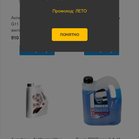
Промокод: ЛЕТО
Антифриз «Antifreeze Vitex
Антифриз Rolf -40 G12+
G11 EURO ST standart
Red 1л.
желтый 5кг
ПОНЯТНО
910 руб.
434 руб.
В корзину
В корзину