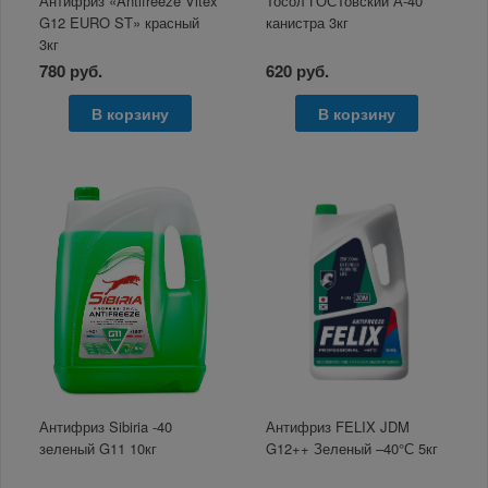
Антифриз «Antifreeze Vitex
Тосол ГОСТовский А-40
G12 EURO ST» красный
канистра 3кг
3кг
780 руб.
620 руб.
В корзину
В корзину
Антифриз Sibiria -40
Антифриз FELIX JDM
зеленый G11 10кг
G12++ Зеленый –40°С 5кг