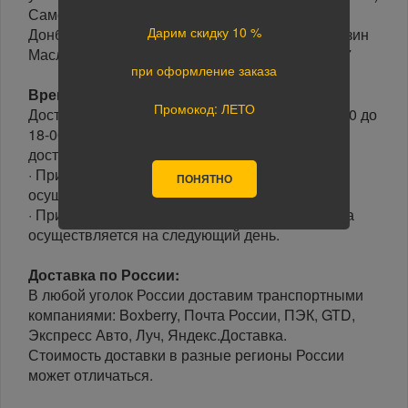
Самовывоз по адресу г. Екатеринбург ул.
Дарим скидку 10 %
Донбасская 1, Автомолл «Белая Башня», магазин
Масла Автохимия Автокосметика 2 этаж, С5,С7
при оформление заказа
Время доставки:
Промокод: ЛЕТО
Доставка осуществляется в рабочие дни с 10-00 до
18-00 часов. Минимальный интервал времени
доставки 3 часа.
· При оформлении заказа до 15-00, доставка
ПОНЯТНО
осуществляется в день заказа.
· При оформлении заказа после 15-00, доставка
осуществляется на следующий день.
Доставка по России:
В любой уголок России доставим транспортными
компаниями: Boxberry, Почта России, ПЭК, GTD,
Экспресс Авто, Луч, Яндекс.Доставка.
Стоимость доставки в разные регионы России
может отличаться.