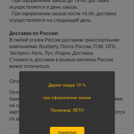
· При оформлении заказа до 15-00, доставка
осуществляется в день заказа.
· При оформлении заказа после 15-00, доставка
осуществляется на следующий день.
Доставка по России:
В любой уголок России доставим транспортными
компаниями: Boxberry, Почта России, ПЭК, GTD,
Экспресс Авто, Луч, Яндекс.Доставка.
Стоимость доставки в разные регионы России
может отличаться.
Оплата
Дарим скидку 10 %
Оплата заказа осуществляется наличными или
при оформление заказа
банковской картой курьеру при получении, а также
на сайте при оформлении заказа. При оплате
Промокод: ЛЕТО
картой на сайте указанный срок доставки считается
со дня поступления оплаты.
ПОНЯТНО