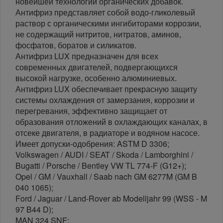
новейшей технологии органических добавок.
Антифриз представляет собой водо-гликолевый
раствор с органическими ингибиторами коррозии,
не содержащий нитритов, нитратов, аминов,
фосфатов, боратов и силикатов.
Антифриз LUX предназначен для всех
современных двигателей, подвергающихся
высокой нагрузке, особенно алюминиевых.
Антифриз LUX обеспечивает прекрасную защиту
системы охлаждения от замерзания, коррозии и
перегревания, эффективно защищает от
образования отложений в охлаждающих каналах, в
отсеке двигателя, в радиаторе и водяном насосе.
Имеет допуски-одобрения: ASTM D 3306;
Volkswagen / AUDI / SEAT / Skoda / Lamborghini /
Bugatti / Porsche / Bentley VW TL 774-F (G12+);
Opel / GM / Vauxhall / Saab nach GM 6277M (GM B
040 1065);
Ford / Jaguar / Land-Rover ab Modelljahr 99 (WSS - M
97 B44 D);
MAN 324 SNF;