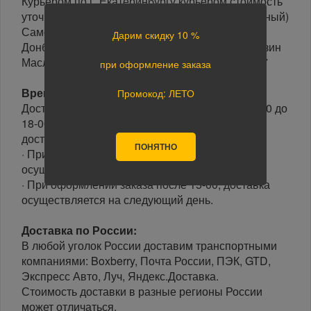
Курьером по г. Екатеринбургу курьером стоимость
уточнить по Тел: 8 (343) 287 67 67(многоканальный)
Самовывоз по адресу г. Екатеринбург ул.
Дарим скидку 10 %
Донбасская 1, Автомолл «Белая Башня», магазин
Масла Автохимия Автокосметика 2 этаж, С5,С7
при оформление заказа
Время доставки:
Промокод: ЛЕТО
Доставка осуществляется в рабочие дни с 10-00 до
18-00 часов. Минимальный интервал времени
доставки 3 часа.
ПОНЯТНО
· При оформлении заказа до 15-00, доставка
осуществляется в день заказа.
· При оформлении заказа после 15-00, доставка
осуществляется на следующий день.
Доставка по России:
В любой уголок России доставим транспортными
компаниями: Boxberry, Почта России, ПЭК, GTD,
Экспресс Авто, Луч, Яндекс.Доставка.
Стоимость доставки в разные регионы России
может отличаться.