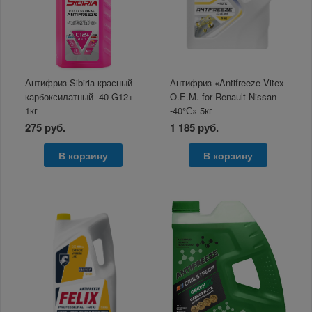
Антифриз Sibiria красный
Антифриз «Antifreeze Vitex
карбоксилатный -40 G12+
O.E.M. for Renault Nissan
1кг
-40°С» 5кг
275 руб.
1 185 руб.
В корзину
В корзину