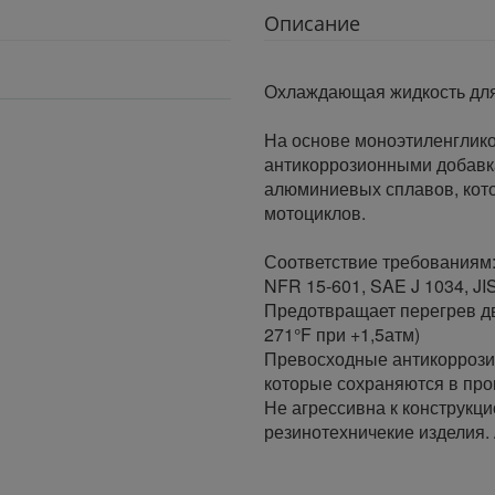
Описание
Охлаждающая жидкость дл
На основе моноэтиленглико
антикоррозионными добавка
алюминиевых сплавов, кото
мотоциклов.
Соответствие требованиям
NFR 15-601, SAE J 1034, JI
Предотвращает перегрев дв
271°F при +1,5атм)
Превосходные антикоррози
которые сохраняются в про
Не агрессивна к конструкц
резинотехничекие изделия.