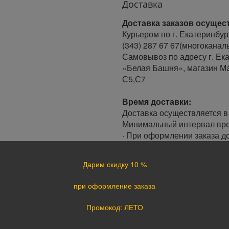
Доставка
Доставка заказов осущес
Курьером по г. Екатеринбур
(343) 287 67 67(многоканал
Самовывоз по адресу г. Ека
«Белая Башня», магазин Ма
С5,С7
Время доставки:
Доставка осуществляется в 
Минимальный интервал врем
· При оформлении заказа до
заказа.
· При оформлении заказа по
Дарим скидку 10 %
следующий день.
при оформление заказа
Доставка по России:
В любой уголок России дос
Промокод: ЛЕТО
Почта России, ПЭК, GTD, Эк
Стоимость доставки в разн