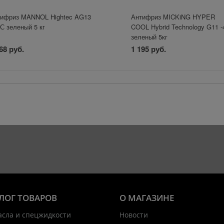
ифриз MANNOL Hightec AG13
Антифриз MICKiNG HYPER
 С зеленый 5 кг
COOL Hybrid Technology G11 
зеленый 5кг
68 руб.
1 195 руб.
ЛОГ ТОВАРОВ
О МАГАЗИНЕ
асла и спецжидкости
Новости