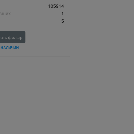
105914
авших
1
5
ать фильтр
В НАЛИЧИИ