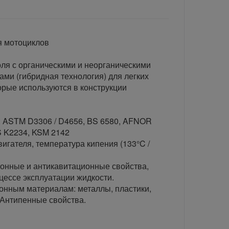
я мотоциклов
ля с органическими и неорганическими
ми (гибридная технология) для легких
рые используются в конструкции
: ASTM D3306 / D4656, BS 6580, AFNOR
S K2234, KSM 2142
игателя, температура кипения (133°C /
онные и антикавитационные свойства,
цессе эксплуатации жидкости.
ионным материалам: металлы, пластики,
 Антипенные свойства.