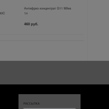
Антифриз концентрат G11 Miles
-40C
1л
460 руб.
РАССЫЛКА