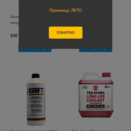
Промокод: ЛЕТО
Антифриз NOMAD G13
Антифриз MOTUL Auto
концентрат 1л
Cool G13 в розлив 1л.
ПОНЯТНО
830 руб.
699 руб.
В корзину
В корзину