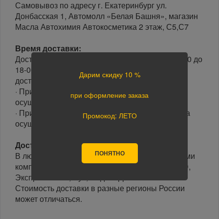
Самовывоз по адресу г. Екатеринбург ул.
Донбасская 1, Автомолл «Белая Башня», магазин
Масла Автохимия Автокосметика 2 этаж, С5,С7
Время доставки:
Доставка осуществляется в рабочие дни с 10-00 до
18-00 часов. Минимальный интервал времени
Дарим скидку 10 %
доставки 3 часа.
· При оформлении заказа до 15-00, доставка
при оформление заказа
осуществляется в день заказа.
· При оформлении заказа после 15-00, доставка
Промокод: ЛЕТО
осуществляется на следующий день.
Доставка по России:
ПОНЯТНО
В любой уголок России доставим транспортными
компаниями: Boxberry, Почта России, ПЭК, GTD,
Экспресс Авто, Луч, Яндекс.Доставка.
Стоимость доставки в разные регионы России
может отличаться.