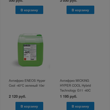
550 руб.
3 050 руб.
В корзину
В корзину
Антифриз ENEOS Hyper
Антифриз MICKiNG
Cool -40°C зеленый 10кг
HYPER COOL Hybrid
Technology G11 -40C
зеленый 5кг
2 120 руб.
1 195 руб.
В корзину
В корзину