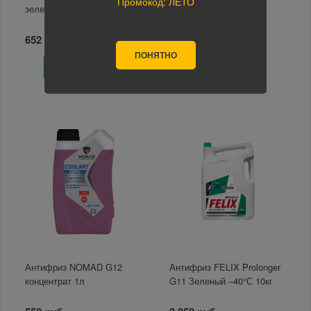
Промокод: ЛЕТО
зеленый G11 3кг
LLC зеленый 1кг
652 руб.
366 руб.
ПОНЯТНО
В корзину
В корзину
Антифриз NOMAD G12
Антифриз FELIX Prolonger
концентрат 1л
G11 Зеленый –40°С 10кг