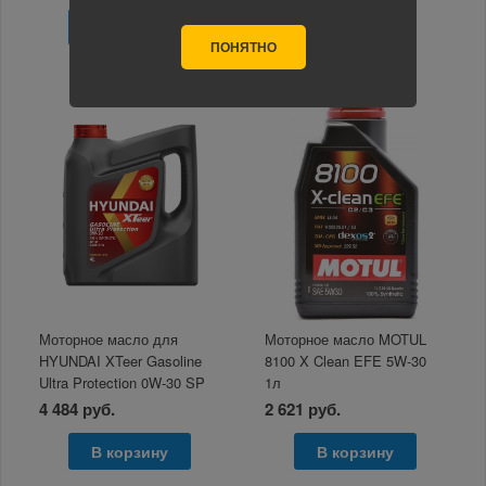
В корзину
В корзину
ПОНЯТНО
Моторное масло для
Моторное масло MOTUL
HYUNDAI XTeer Gasoline
8100 X Clean EFE 5W-30
Ultra Protection 0W-30 SP
1л
4л
4 484 руб.
2 621 руб.
В корзину
В корзину