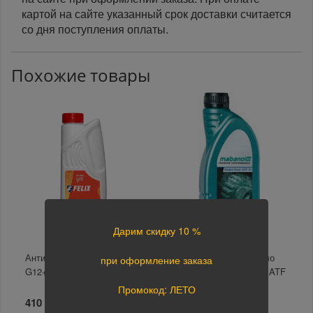
картой на сайте указанный срок доставки считается
со дня поступления оплаты.
Похожие товары
Дарим скидку 10 %
Антифриз FELIX DRAGON
Трансмиссионное масло
при оформление заказа
G12+, красный -45°С 1кг
MABANOL Radon Gear ATF
D III для АКПП 1л
Промокод: ЛЕТО
410 руб.
1 646 руб.