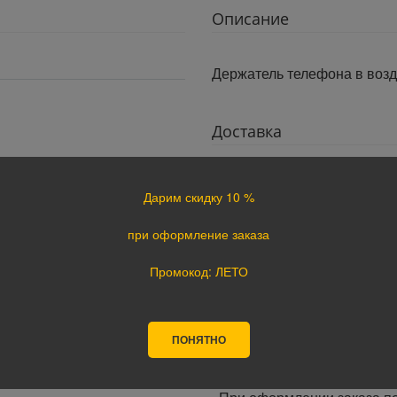
Описание
Держатель телефона в воз
Доставка
Доставка заказов осущес
Курьером по г. Екатеринбур
Дарим скидку 10 %
(343) 287 67 67(многоканал
Самовывоз по адресу г. Ека
при оформление заказа
«Белая Башня», магазин Ма
С5,С7
Промокод: ЛЕТО
Время доставки:
Доставка осуществляется в 
Минимальный интервал врем
ПОНЯТНО
· При оформлении заказа до
заказа.