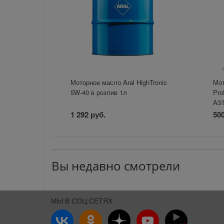
Моторное масло Aral HighTronic
Мот
5W-40 в розлив 1л
Pro
A3/
1 292 руб.
500
Вы недавно смотрели
МЫ В СОЦ СЕТЯХ