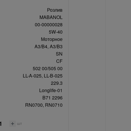
Розлив
MABANOL
00-00000028
5W-40
Моторное
A3/B4, A3/B3
SN
CF
502 00/505 00
LL-A-025, LL-B-025
229.3
Longlife-01
B71 2296
RN0700, RN0710
шт