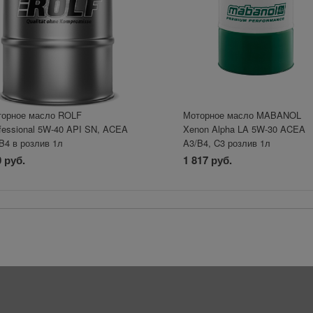
орное масло ROLF
Моторное масло MABANOL
fessional 5W-40 API SN, ACEA
Xenon Alpha LA 5W-30 ACEA
B4 в розлив 1л
A3/B4, C3 розлив 1л
 руб.
1 817 руб.