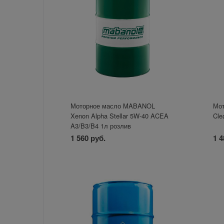
Моторное масло MABANOL
Мот
Xenon Alpha Stellar 5W-40 ACEA
Cle
A3/B3/B4 1л розлив
1 560 руб.
1 4