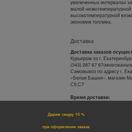
увеличенных интервалах з
малой низкотемпературной 
высокотемпературной вязк
экономии топлива.
Доставка
Доставка заказов осущес
Курьером по г. Екатеринбур
(343) 287 67 67(многоканал
Самовывоз по адресу г. Ека
«Белая Башня», магазин Ма
С5,С7
Время доставки:
Доставка осуществляется в 
Минимальный интервал врем
Дарим скидку 10 %
· При оформлении заказа до
заказа.
при оформление заказа
· При оформлении заказа по