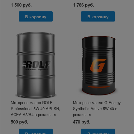
A3/B3/B4 1л розлив
розлив
1 560 руб.
1 786 руб.
В корзину
В корзину
Моторное масло ROLF
Моторное масло G-Energy
Professional 5W-40 API SN,
Synthetic Active 5W-40 в
ACEA A3/B4 в розлив 1л
розлив 1л
500 руб.
470 руб.
В корзину
В корзину