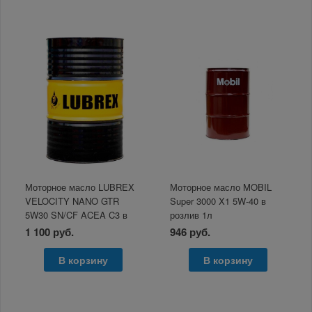
Моторное масло LUBREX
Моторное масло MOBIL
VELOCITY NANO GTR
Super 3000 X1 5W-40 в
5W30 SN/CF ACEA C3 в
розлив 1л
розлив 1л
1 100 руб.
946 руб.
В корзину
В корзину