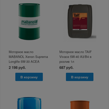
Моторное масло
Моторное масло TAIF
MABANOL Xenon Suprema
Vivace 5W-40 A3/B4 в
Longlife 5W-30 ACEA
розлив 1л
A3/B4/C3 1л розлив
2 198 руб.
687 руб.
В корзину
В корзину