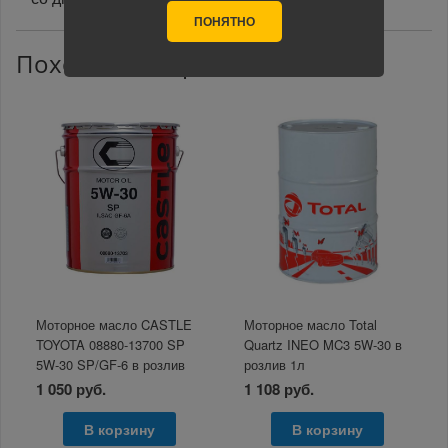
ПОНЯТНО
Похожие товары
Моторное масло CASTLE
Моторное масло Total
TOYOTA 08880-13700 SP
Quartz INEO MC3 5W-30 в
5W-30 SP/GF-6 в розлив
розлив 1л
1л.
1 050 руб.
1 108 руб.
В корзину
В корзину