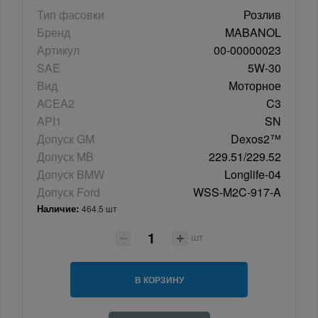
Тип фасовки
Розлив
Бренд
MABANOL
Артикул
00-00000023
SAE
5W-30
Вид
Моторное
ACEA2
C3
API1
SN
Допуск GM
Dexos2™
Допуск MB
229.51/229.52
Допуск BMW
Longlife-04
Допуск Ford
WSS-M2C-917-A
Наличие:
464.5 шт
шт
В КОРЗИНУ