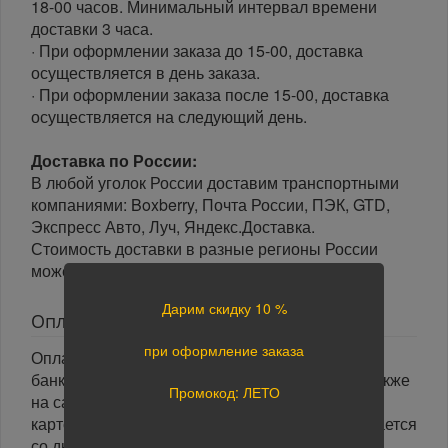
18-00 часов. Минимальный интервал времени
доставки 3 часа.
· При оформлении заказа до 15-00, доставка
осуществляется в день заказа.
· При оформлении заказа после 15-00, доставка
осуществляется на следующий день.
Доставка по России:
В любой уголок России доставим транспортными
компаниями: Boxberry, Почта России, ПЭК, GTD,
Экспресс Авто, Луч, Яндекс.Доставка.
Стоимость доставки в разные регионы России
может отличаться.
Дарим скидку 10 %
Оплата
при оформление заказа
Оплата заказа осуществляется наличными или
банковской картой курьеру при получении, а также
Промокод: ЛЕТО
на сайте при оформлении заказа. При оплате
картой на сайте указанный срок доставки считается
со дня поступления оплаты.