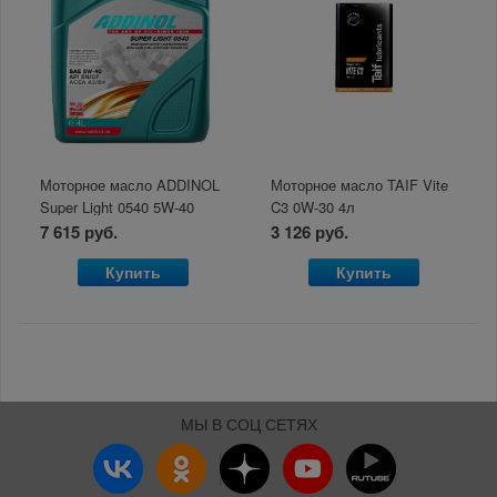
Моторное масло ADDINOL
Моторное масло TAIF Vite
Super Light 0540 5W-40
C3 0W-30 4л
A3/B3/B4 SN/CF/EC 4л
7 615 руб.
3 126 руб.
Купить
Купить
МЫ В СОЦ СЕТЯХ