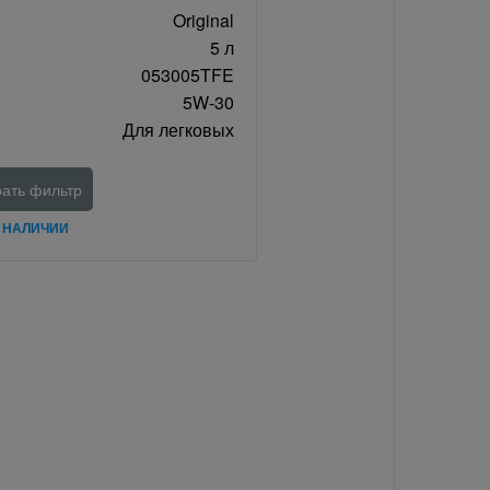
Original
5 л
053005TFE
5W-30
Для легковых
ать фильтр
В НАЛИЧИИ