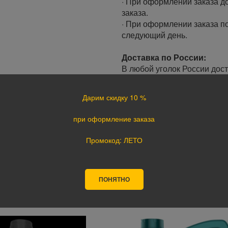
· При оформлении заказа до
заказа.
· При оформлении заказа по
следующий день.
Доставка по России:
В любой уголок России дос
Почта России, ПЭК, GTD, Эк
Стоимость доставки в разн
Дарим скидку 10 %
Оплата
при оформление заказа
Оплата заказа осуществляе
Промокод: ЛЕТО
курьеру при получении, а т
оплате картой на сайте ука
поступления оплаты.
ПОНЯТНО