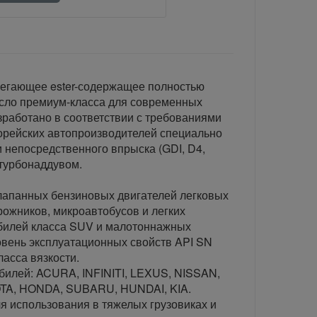
егающее ester-содержащее полностью
асло премиум-класса для современных
зработано в соответствии с требованиями
корейских автопроизводителей специально
и непосредственного впрыска (GDI, D4,
с турбонаддувом.
лапанных бензиновых двигателей легковых
рожников, микроавтобусов и легких
обилей класса SUV и малотоннажных
ровень эксплуатационных свойств API SN
ласса вязкости.
билей: ACURA, INFINITI, LEXUS, NISSAN,
OTA, HONDA, SUBARU, HUNDAI, KIA.
я использования в тяжелых грузовиках и