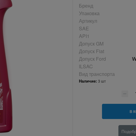
Бренд
Упаковка
Артикул
SAE
API1
Допуск GM
Допуск Fiat
Допуск Ford
W
ILSAC
Вид транспорта
Наличие:
3 шт
В 
Подобр