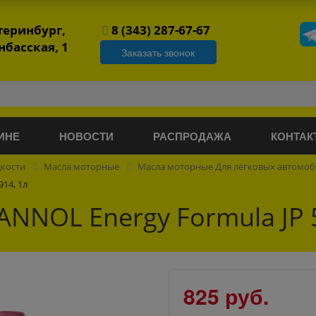
атеринбург,
8 (343) 287-67-67
нбасская, 1
Заказать звонок
ИНЕ
НОВОСТИ
РАСПРОДАЖА
КОНТАК
дкости
Масла моторные
Масла моторные Для легковых автомо
14, 1л
NNOL Energy Formula JP 
825 руб.