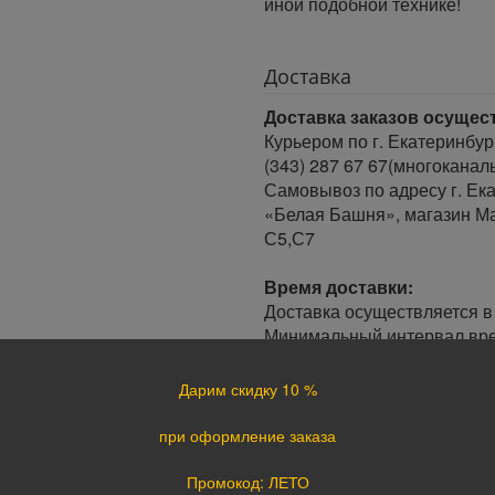
иной подобной технике!
Доставка
Доставка заказов осущес
Курьером по г. Екатеринбур
(343) 287 67 67(многоканал
Самовывоз по адресу г. Ека
«Белая Башня», магазин Ма
С5,С7
Время доставки:
Доставка осуществляется в 
Минимальный интервал врем
· При оформлении заказа до
заказа.
Дарим скидку 10 %
· При оформлении заказа по
следующий день.
при оформление заказа
Доставка по России:
Промокод: ЛЕТО