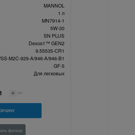
MANNOL
1 л
MN7914-1
5W-30
SN PLUS
Dexos1™ GEN2
9.55535-CR1
SS-M2C-929-A/946-A/946-B1
GF-5
Для легковых
шт
КОРЗИНУ
ать фильтр