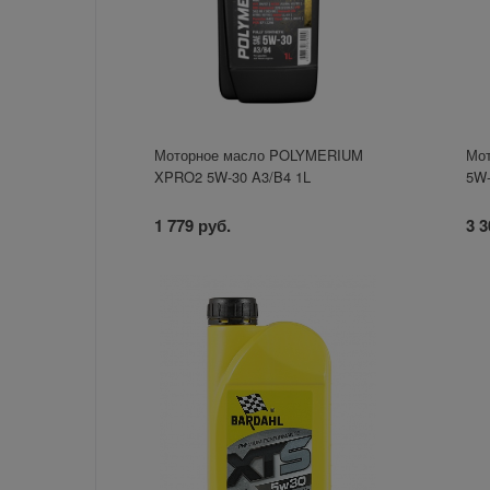
Моторное масло POLYMERIUM
Мот
XPRO2 5W-30 A3/B4 1L
5W-
1 779 руб.
3 3