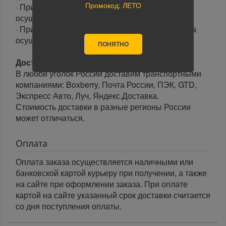
Промокод: ЛЕТО
· При оформлении заказа до 15-00, доставка
осуществляется в день заказа.
· При оформлении заказа после 15-00, доставка
осуществляется на следующий день.
ПОНЯТНО
Доставка по России:
В любой уголок России доставим транспортными
компаниями: Boxberry, Почта России, ПЭК, GTD,
Экспресс Авто, Луч, Яндекс.Доставка.
Стоимость доставки в разные регионы России
может отличаться.
Оплата
Оплата заказа осуществляется наличными или
банковской картой курьеру при получении, а также
на сайте при оформлении заказа. При оплате
картой на сайте указанный срок доставки считается
со дня поступления оплаты.