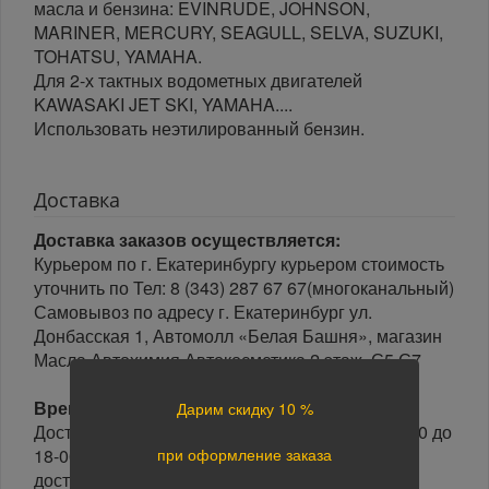
масла и бензина: EVINRUDE, JOHNSON,
MARINER, MERCURY, SEAGULL, SELVA, SUZUKI,
TOHATSU, YAMAHA.
Для 2-х тактных водометных двигателей
KAWASAKI JET SKI, YAMAHA....
Использовать неэтилированный бензин.
Доставка
Доставка заказов осуществляется:
Курьером по г. Екатеринбургу курьером стоимость
уточнить по Тел: 8 (343) 287 67 67(многоканальный)
Самовывоз по адресу г. Екатеринбург ул.
Донбасская 1, Автомолл «Белая Башня», магазин
Масла Автохимия Автокосметика 2 этаж, С5,С7
Время доставки:
Дарим скидку 10 %
Доставка осуществляется в рабочие дни с 10-00 до
18-00 часов. Минимальный интервал времени
при оформление заказа
доставки 3 часа.