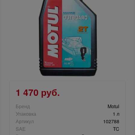
1 470 руб.
Бренд
Motul
Упаковка
1 л
Артикул
102788
SAE
TC