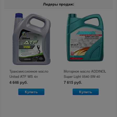
Лидеры продаж:
Трансмиссионное масло
Моторное масло ADDINOL
United ATF WS 4л
Super Light 0540 5W-40
A3/B3/B4 SN/CF/EC 4л
4 646 руб.
7 615 руб.
Купить
Купить