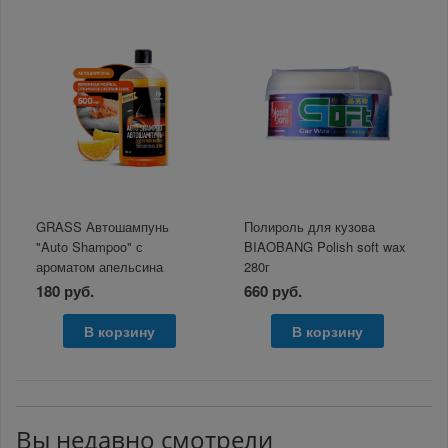
GRASS Автошампунь
Полироль для кузова
"Auto Shampoo" с
BIAOBANG Polish soft wax
ароматом апельсина
280г
(флакон 500 мл)
180 руб.
660 руб.
В корзину
В корзину
Вы недавно смотрели