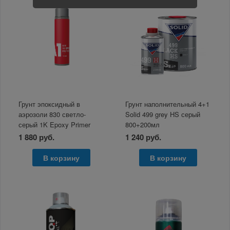
Грунт эпоксидный в
Грунт наполнительный 4+1
аэрозоли 830 светло-
Solid 499 grey HS серый
серый 1K Epoxy Primer
800+200мл
Light Grey А1 500 мл
1 880 руб.
1 240 руб.
В корзину
В корзину