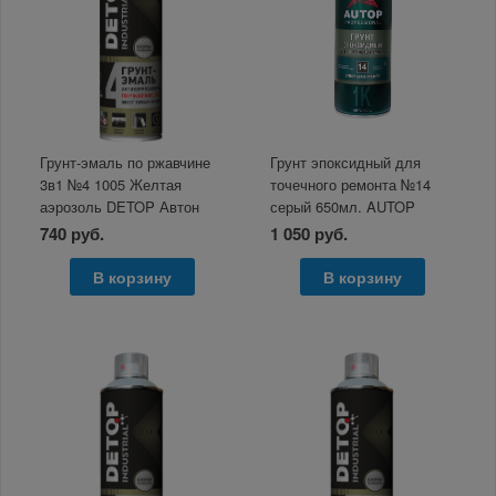
Грунт-эмаль по ржавчине
Грунт эпоксидный для
3в1 №4 1005 Желтая
точечного ремонта №14
аэрозоль DETOP Автон
серый 650мл. AUTOP
650мл
Автон
740 руб.
1 050 руб.
В корзину
В корзину