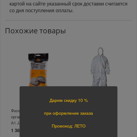
картой на сайте указанный срок доставки считается
со дня поступления оплаты.
Похожие товары
Дарим скидку 10 %
Фильтр для защиты от
Комбинезон малярный
при оформление заказа
органических газов и паров
одноразовый Remix L
А1 JetaPro 6510
белый
Промокод: ЛЕТО
1 364 руб.
580 руб.