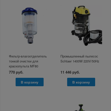
Фильтр-влагоотделитель
Промышленный пылесос
тонкой очистки для
Schtaer 1400W 220V/50Hz
краскопульта MF80
Русский Мастер РМ-92676
770 руб.
11 446 руб.
В корзину
В корзину