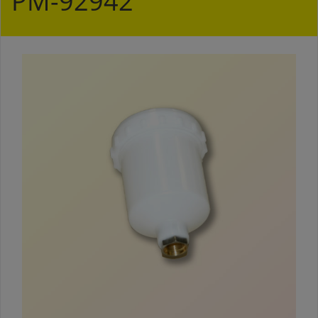
РМ-92942