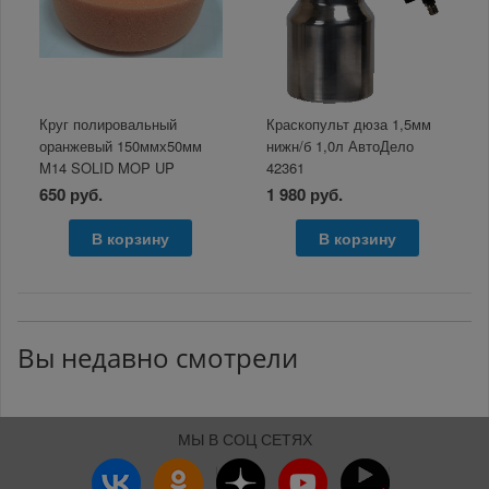
Круг полировальный
Краскопульт дюза 1,5мм
оранжевый 150ммх50мм
нижн/б 1,0л АвтоДело
M14 SOLID MOP UP
42361
650 руб.
1 980 руб.
В корзину
В корзину
Вы недавно смотрели
МЫ В СОЦ СЕТЯХ