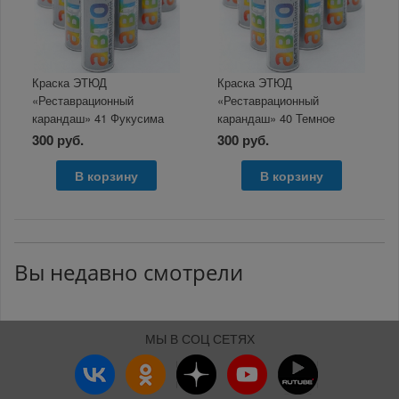
Краска ЭТЮД
Краска ЭТЮД
«Реставрационный
«Реставрационный
карандаш» 41 Фукусима
карандаш» 40 Темное
металлик, 12мл
золото металлик 12мл
300 руб.
300 руб.
В корзину
В корзину
Вы недавно смотрели
МЫ В СОЦ СЕТЯХ