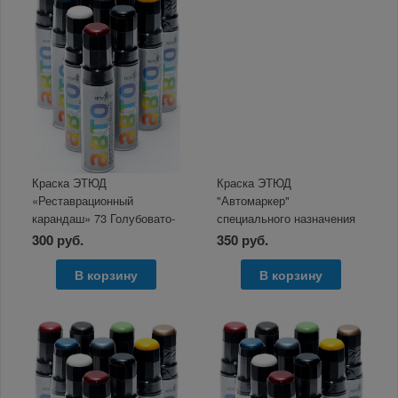
Краска ЭТЮД
Краска ЭТЮД
«Реставрационный
"Автомаркер"
карандаш» 73 Голубовато-
специального назначения
зеленый металлик 12мл
автомобильная
300 руб.
350 руб.
В корзину
В корзину