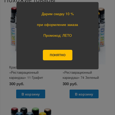
Дарим скидку 10 %
при оформление заказа
Промокод: ЛЕТО
ПОНЯТНО
Краска ЭТЮД
Краска ЭТЮД
«Реставрационный
«Реставрационный
карандаш» 11 Графит
карандаш» 74 Зеленый
серый металлик 12мл
металлик 12мл
300 руб.
300 руб.
В корзину
В корзину