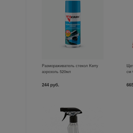
Размораживатель стекол Kerry
Щет
аэрозоль 520мл
см 
244 руб.
665