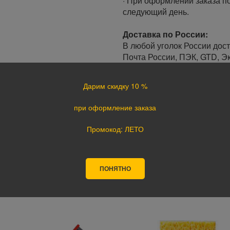
· При оформлении заказа по
следующий день.
Доставка по России:
В любой уголок России дос
Почта России, ПЭК, GTD, Эк
Стоимость доставки в разн
Дарим скидку 10 %
Оплата
при оформление заказа
Оплата заказа осуществляе
курьеру при получении, а т
Промокод: ЛЕТО
оплате картой на сайте ука
поступления оплаты.
ПОНЯТНО