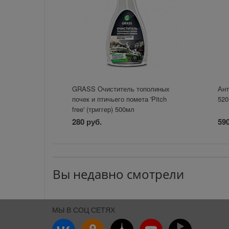
GRASS Очиститель тополиных
Ант
почек и птичьего помета 'Pitch
52
free' (триггер) 500мл
280 руб.
590
Вы недавно смотрели
МЫ В СОЦ СЕТЯХ