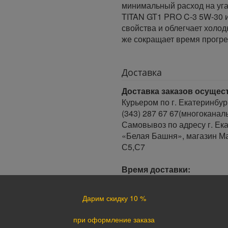
минимальный расход на уга
TITAN GT1 PRO C-3 5W-30 
свойства и облегчает холодн
же сокращает время прогре
Доставка
Доставка заказов осущес
Курьером по г. Екатеринбур
(343) 287 67 67(многоканал
Самовывоз по адресу г. Ека
«Белая Башня», магазин Ма
С5,С7
Время доставки:
Доставка осуществляется в 
Минимальный интервал врем
Дарим скидку 10 %
· При оформлении заказа до
заказа.
при оформление заказа
· При оформлении заказа по