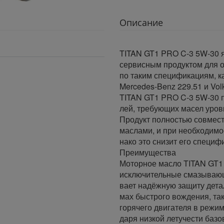
Описание
TITAN GT1 PRO C-3 5W-30 
сервисным продуктом для 
по таким спецификациям, ка
Mercedes-Benz 229.51 и Volk
TITAN GT1 PRO C-3 5W-30 п
лей, требующих масел уро
Продукт полностью совмес
маслами, и при необходимо
нако это снизит его специф
Преимущества
Моторное масло TITAN GT1
исключительные смазывающ
вает надёжную защиту детал
мах быстрого вождения, так
горячего двигателя в режим
даря низкой летучести базо