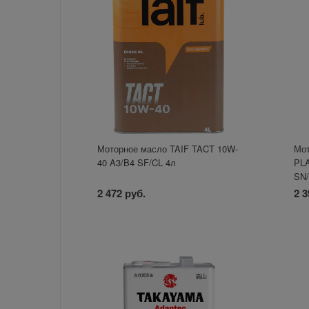
Моторное масло TAIF TACT 10W-
Мот
40 A3/B4 SF/CL 4л
PLA
SN/
2 472 руб.
2 3