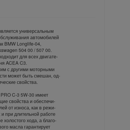
является универсальным
обслуживания автомобилей
к BMW Longlife-04,
swagen 504 00 / 507 00.
одходит для всех двигате-
вня ACEA C3.
тим с другими моторными
сти может быть смешан, од-
ические свойства.
 PRO C-3 5W-30 имеет
ие свойства и обеспечи-
ей от износа, как в режи-
 и при длительной работе
е холостого хода, а благо-
вого масла гарантирует