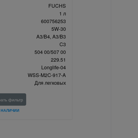
FUCHS
1 л
600756253
5W-30
A3/B4, A3/B3
C3
504 00/507 00
229.51
Longlife-04
WSS-M2C-917-A
Для легковых
ать фильтр
В НАЛИЧИИ